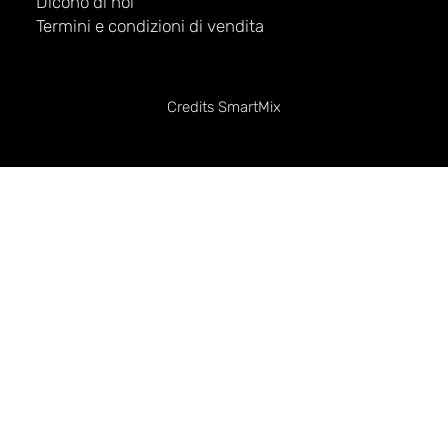
Dicono di noi
Termini e condizioni di vendita
Credits
SmartMix